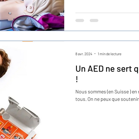
organisationnel. 🗓️ Notre ap
recommandations du Swiss R
8 avr. 2024
1 min de lecture
Un AED ne sert qu
!
Nous sommes (en Suisse ) en 
tous. On ne peux que soutenir l