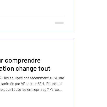
ur comprendre
ation change tout
uoi
e pour toute les entreprises ? Parce
-respiratoire, chaque minute compte .
 n’est pas cocher une case
 concrètement le risque humain et