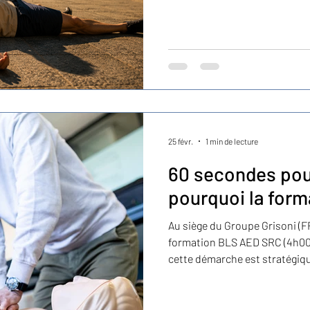
25 févr.
1 min de lecture
60 secondes po
pourquoi la form
Au siège du Groupe Grisoni (FR), les équipes ont récemment suivi une
formation BLS AED SRC (4h00) animée par VRescuer Sàrl . Pourq
cette démarche est stratégiqu
qu’en situation d’arrêt cardio
Former ses collaborateurs, ce
réglementaire — c’est réduire