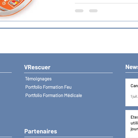
New
VRescuer
Témoignages
Can
Portfolio Formation Feu
Portfolio Formation Médicale
1 juil.
Ete
utilise
jou
Partenaires