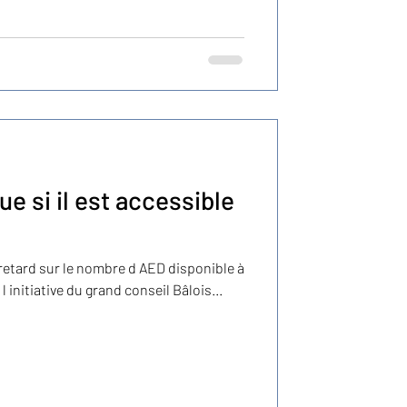
proche : ✔️ Conformité aux
esuscitat
e si il est accessible
retard sur le nombre d AED disponible à
 initiative du grand conseil Bâlois...