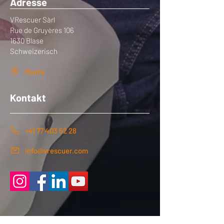
Adresse
VRescuer Sàrl
Rue de Gruyères 106
1630 Blase
Schweizerisch
Route
Kontakt
+41 77 403 52 28
info@vrescuer.com