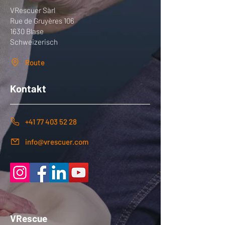
VRescuer Sàrl
Rue de Gruyères 106
1630 Blase
Schweizerisch
Route
Kontakt
+41 77 403 52 28
info@vrescuer.com
VRescue